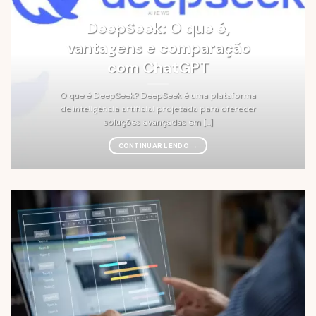
AI NEWS
DeepSeek: O que é,
vantagens e comparação
com ChatGPT
O que é DeepSeek? DeepSeek é uma plataforma
de inteligência artificial projetada para oferecer
soluções avançadas em [...]
CONTINUAR LENDO
→