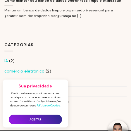
Como manter seu banco de dados WordPress limpo e otimizado
Manter um banco de dados limpo e organizado é essencial para
garantir bom desempenho e segurança no [...]
CATEGORIAS
IA
(2)
comércio eletrônico
(2)
Marketing Digital
(1)
Notícias
(7)
Programação e Web Design
(2)